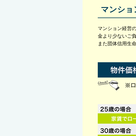
マンショ
マンション経営
金より少ないご
また団体信用生